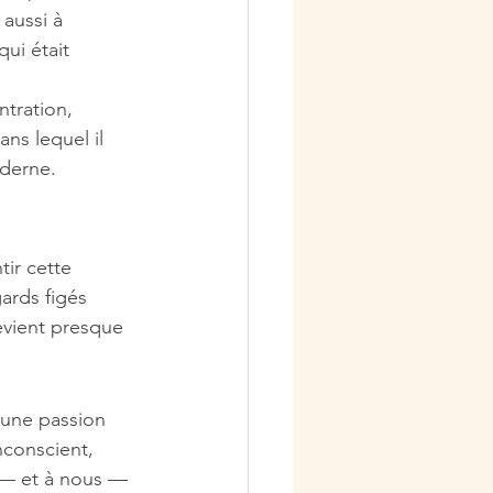
aussi à 
qui était 
tration, 
ans lequel il 
oderne.
ir cette 
ards figés 
evient presque 
’une passion 
nconscient, 
d — et à nous — 