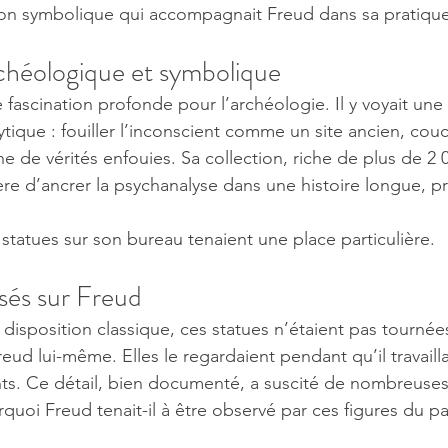
on symbolique qui accompagnait Freud dans sa pratique
chéologique et symbolique
e fascination profonde pour l’archéologie. Il y voyait un
ytique : fouiller l’inconscient comme un site ancien, cou
e de vérités enfouies. Sa collection, riche de plus de 2 0
re d’ancrer la psychanalyse dans une histoire longue, p
 statues sur son bureau tenaient une place particulière.
sés sur Freud
disposition classique, ces statues n’étaient pas tournées
eud lui-même. Elles le regardaient pendant qu’il travaillai
nts. Ce détail, bien documenté, a suscité de nombreuses
rquoi Freud tenait-il à être observé par ces figures du p