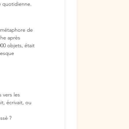
 quotidienne.
e métaphore de 
che après 
00 objets, était 
resque 
 vers les 
t, écrivait, ou 
 
assé ?