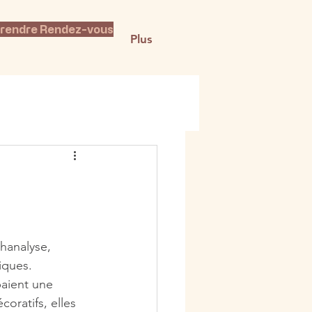
rendre Rendez-vous
Plus
hanalyse, 
iques. 
aient une 
oratifs, elles 