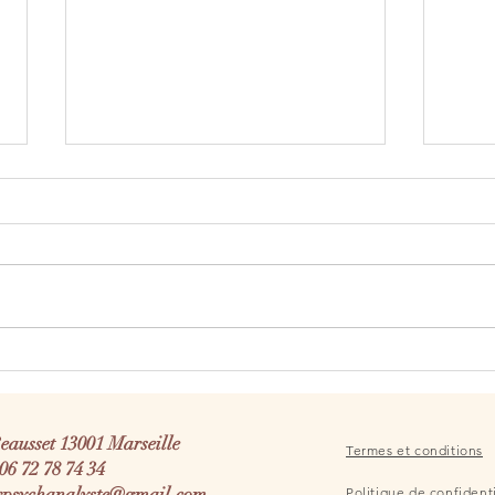
Avant d’appuyer sur « Envoyer » :
Le pl
ce que nos messages révèlent de
psych
notre rapport à l’autre
prote
Il y a parfois un instant qui ne
Nous 
dure que quelques secondes. Le
de no
message est écrit. Les mots sont
maiso
là. On pourrait l’envoyer. Le doigt
dans 
est au-dessus de l’écran. Et
resta
pourtant, quelque chose attend.
blanc
Alors
Beausset
13001 Marseille
Termes et conditions
06 72 78 74 34
xpsychanalyste@gmail.com
Politique de confidenti