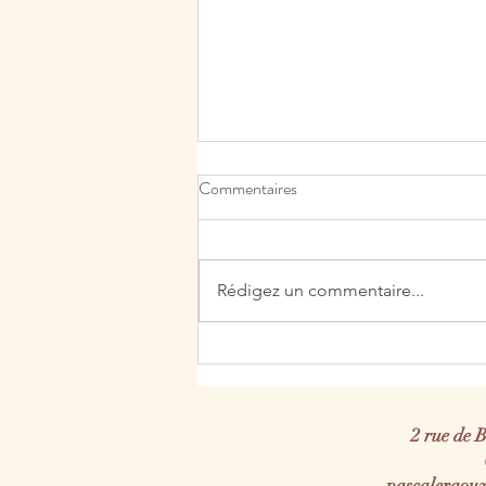
Pourquoi se confie-t-on à une
Commentaires
intelligence artificielle ? Le regard
de la psychanalyse
Une machine n’a pas
d’inconscient : peut-elle nous
Rédigez un commentaire...
entendre ? « Une personne écrit à
une IA à deux heures du matin.
Elle ne cherche pas une solution.
Elle cherche quelqu’un qui
réponde immédiatement,
2 rue de 
pascaleraou