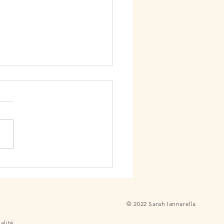
afond blanc : une lecture
analytique de nos limites
ctrices
passons une grande partie
tre vie sous un plafond. À la
n, au travail, chez des amis,
une salle d'attente ou un
urant, il est presque toujours
. Cette couleur nous paraît
© 2022 Sarah Iannarella
alité