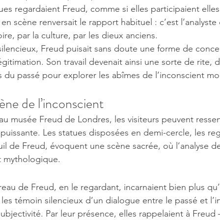
es regardaient Freud, comme si elles participaient elles 
en scène renversait le rapport habituel : c’est l’analyste 
ire, par la culture, par les dieux anciens.
silencieux, Freud puisait sans doute une forme de concen
égitimation. Son travail devenait ainsi une sorte de rite, d
s du passé pour explorer les abîmes de l’inconscient m
ène de l’inconscient
au musée Freud de Londres, les visiteurs peuvent ressent
puissante. Les statues disposées en demi-cercle, les reg
euil de Freud, évoquent une scène sacrée, où l’analyse d
t mythologique.
ureau de Freud, en le regardant, incarnaient bien plus qu
t les témoin silencieux d’un dialogue entre le passé et l’i
subjectivité. Par leur présence, elles rappelaient à Freu