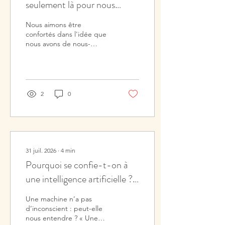
seulement là pour nous
rassurer sur nous-mêmes ;
Nous aimons être
elle est aussi là pour
confortés dans l'idée que
nous avons de nous-
interroger ce que nous
mêmes. Nous aimons
préférerions ne pas voir
penser que nous
connaissons nos intentions,
que nous comprenons nos
réactions, que notre
2
0
histoire possède une
logique qui nous permet
de nous reconnaître. Cette
cohérence intérieure est
précieuse. Elle nous aide à
avancer, à prendre des
31 juil. 2026
∙
4
min
décisions, à construire nos
Pourquoi se confie-t-on à
relations. Mais il existe une
une intelligence artificielle ?
autre expérience, moins
confortable : celle où
Le regard de la psychanalyse
quelque chose en nous
Une machine n’a pas
résiste à cette image que
d’inconscient : peut-elle
nous avons construite....
nous entendre ? « Une