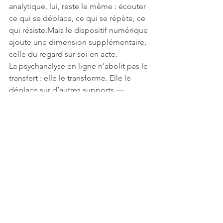
analytique, lui, reste le même : écouter 
ce qui se déplace, ce qui se répète, ce 
qui résiste.Mais le dispositif numérique 
ajoute une dimension supplémentaire, 
celle du regard sur soi en acte.
La psychanalyse en ligne n’abolit pas le 
transfert : elle le transforme. Elle le 
déplace sur d’autres supports — 
image, son, connexion — et invite 
chacun à interroger ce qu’il projette 
dans cet espace de médiation.
L'écran comme miroir contemporain
Si l’écran agit comme un miroir, il n’est 
pas seulement surface de réflexion : il 
devient lieu de passage, d’écho et de 
déplacement.Dans la téléconsultation, 
chacun apprend à se voir autrement, 