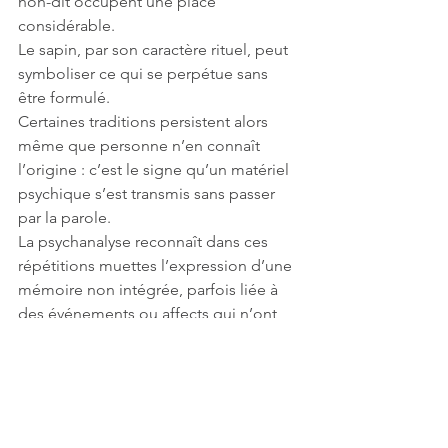
non-dit occupent une place 
considérable.
Le sapin, par son caractère rituel, peut 
symboliser ce qui se perpétue sans 
être formulé.
Certaines traditions persistent alors 
même que personne n’en connaît 
l’origine : c’est le signe qu’un matériel 
psychique s’est transmis sans passer 
par la parole.
La psychanalyse reconnaît dans ces 
répétitions muettes l’expression d’une 
mémoire non intégrée, parfois liée à 
des événements ou affects qui n’ont 
pas pu être verbalisés dans les 
générations antérieures.
Le sapin n’est pas un simple élément 
décoratif. Il constitue une interface 