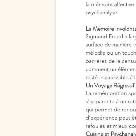
la mémoire affective
psychanalyse.
La Mémoire Involontai
Sigmund Freud a larg
surface de manière i
mélodie ou un touche
barrières de la censu
comment un élément 
resté inaccessible à 
Un Voyage Régressif 
La remémoration spo
s’apparente à un ret
qui permet de renoue
d’expérience peut êt
refoulés et mieux com
Cuisine et Psychanaly