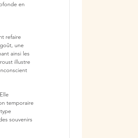
rofonde en 
 refaire 
 goût, une 
nt ainsi les 
oust illustre 
inconscient 
lle 
ion temporaire 
type 
des souvenirs 