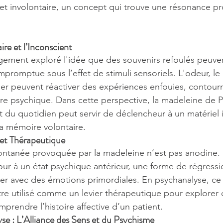
 et involontaire, un concept qui trouve une résonance p
re et l’Inconscient
ement exploré l'idée que des souvenirs refoulés peuvent
mpromptue sous l’effet de stimuli sensoriels. L'odeur, le
r peuvent réactiver des expériences enfouies, contourna
re psychique. Dans cette perspective, la madeleine de Pr
du quotidien peut servir de déclencheur à un matériel 
la mémoire volontaire.
et Thérapeutique
ntanée provoquée par la madeleine n’est pas anodine. E
our à un état psychique antérieur, une forme de régress
r avec des émotions primordiales. En psychanalyse, ce 
re utilisé comme un levier thérapeutique pour explorer 
prendre l’histoire affective d’un patient.
se : L’Alliance des Sens et du Psychisme