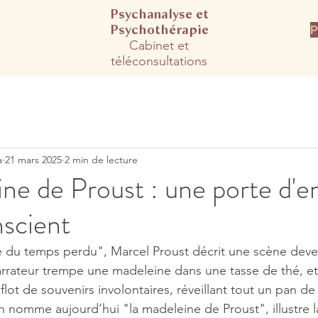
Psychanalyse et
Psychot
hérapie​
P
Cabinet et
téléconsultations​​
a
21 mars 2025
2 min de lecture
ne de Proust : une porte d'e
nscient
e du temps perdu", Marcel Proust décrit une scène dev
rrateur trempe une madeleine dans une tasse de thé, et
lot de souvenirs involontaires, réveillant tout un pan d
nomme aujourd’hui "la madeleine de Proust", illustre l