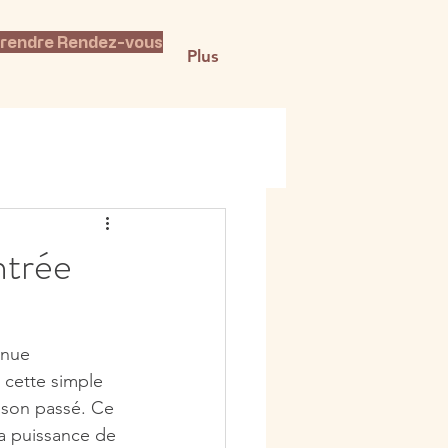
rendre Rendez-vous
Plus
ntrée
enue 
 cette simple 
e son passé. Ce 
a puissance de 