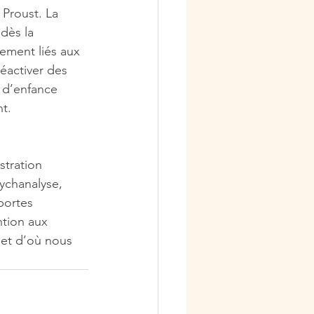
 Proust. La 
dès la 
ement liés aux 
éactiver des 
 d’enfance 
nt.
stration 
ychanalyse, 
portes 
ntion aux 
et d’où nous 