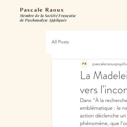
Pascale Raoux
Membre de la Société Française
de Psychanalyse Appliquée
All Posts
pascaleraouxpsych
La Madelei
vers l'inco
Dans "À la recherch
emblématique : le na
action déclenche un f
phénomène, que l’on 